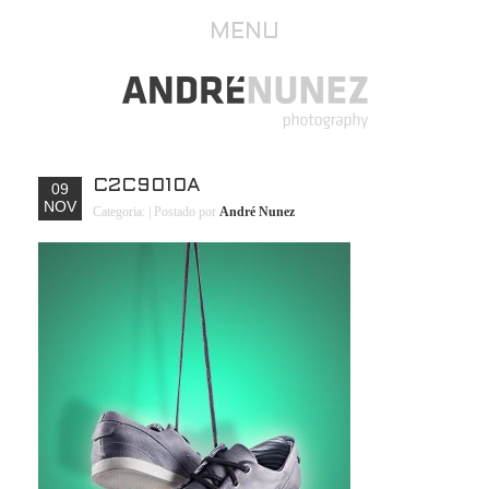
MENU
C2C9010A
09
NOV
Categoria:
| Postado por
André Nunez