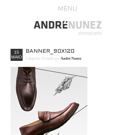
MENU
BANNER_90X120
15
MAIO
Categoria:
| Postado por
André Nunez