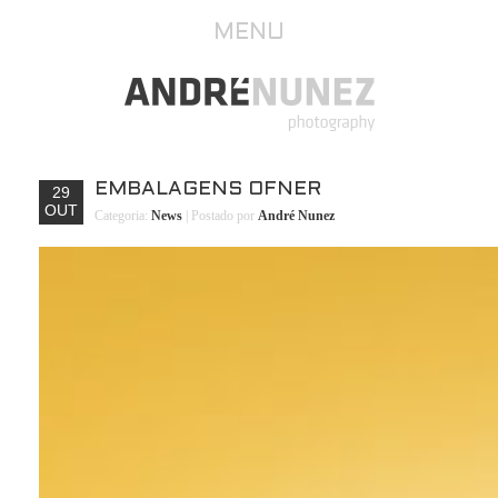
MENU
EMBALAGENS OFNER
29
OUT
Categoria:
News
| Postado por
André Nunez