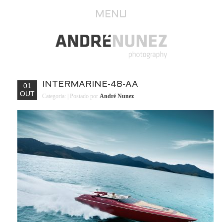
MENU
INTERMARINE-48-AA
01
OUT
Categoria:
| Postado por
André Nunez