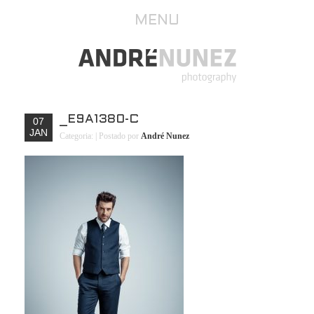
MENU
_E9A1380-C
07
JAN
Categoria:
| Postado por
André Nunez