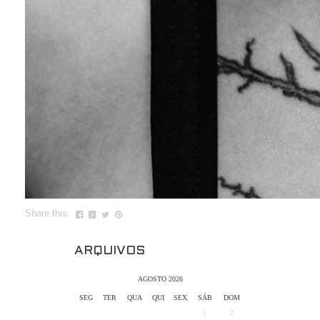
Share this:
ARQUIVOS
AGOSTO 2026
SEG
TER
QUA
QUI
SEX
SÁB
DOM
1
2