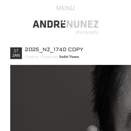
MENU
2025_NZ_1740 COPY
17
JAN
Categoria:
| Postado por
André Nunez