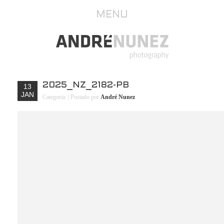
MENU
2025_NZ_2182-PB
13
JAN
Categoria:
| Postado por
André Nunez