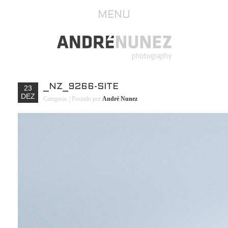
MENU
_NZ_9266-SITE
23
DEZ
Categoria:
| Postado por
André Nunez