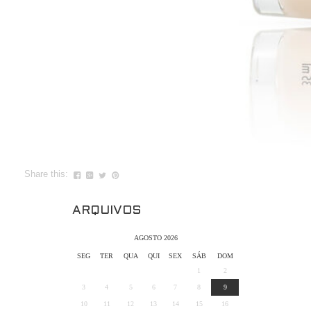
Share this:
ARQUIVOS
AGOSTO 2026
SEG
TER
QUA
QUI
SEX
SÁB
DOM
1
2
3
4
5
6
7
8
9
10
11
12
13
14
15
16