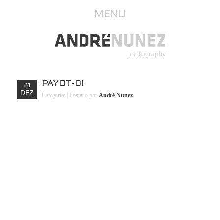
MENU
PAYOT-01
24
DEZ
Categoria:
| Postado por
André Nunez