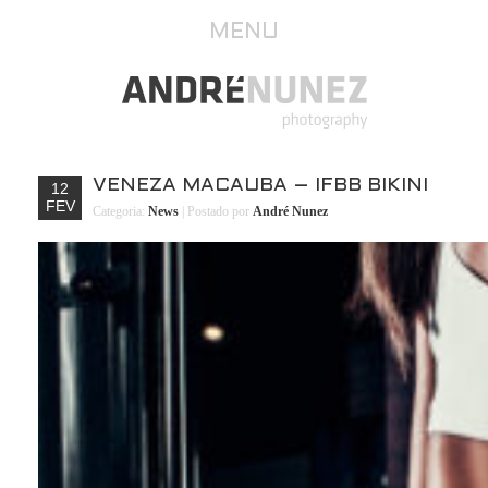
MENU
VENEZA MACAUBA – IFBB BIKINI
12
FEV
Categoria:
News
| Postado por
André Nunez